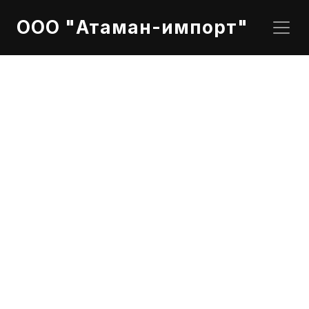
ООО "Атаман-импорт"
DAF 1384798 Габаритные огни   
Оригинальные габаритные огни DAF