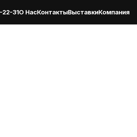
-22-31
О Нас
Контакты
Выставки
Компания
ULT TRUCKS Kerax, 