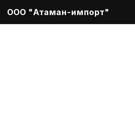
ООО "Атаман-импорт"
VOLVO 2138048
Оригинальный фи
Premium, Magnu