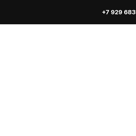
+7 929 683
8 Фильтр топливный сепаратора 
льтр топливный сепаратора KC429D для VOLVO FH, FM RENA
m