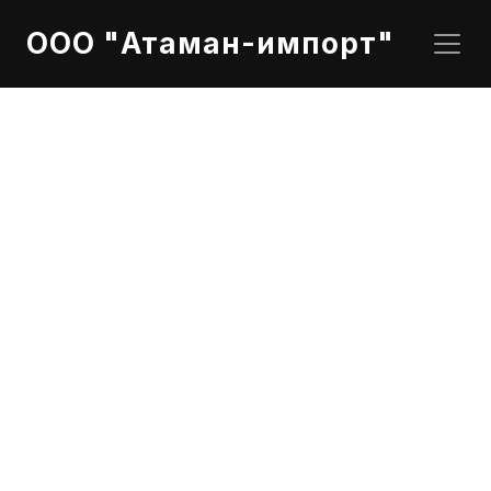
ООО "Атаман-импорт"
83215B5BF4A BMW TwinPower Turbo Longlife-
04 SAE 5W-30 (1л канистра)
Характеристики
Модель: TwinPower Turbo Longlife-04 SAE 5W-30
Вязкость: 5W-30
Вид масла: синтетическое
Спецификация API: SN
Спецификация ACEA: C3
Допуски производителей: BMW Longlife-04
Объём, л: 1
Тип ёмкости: Канистра пластиковая