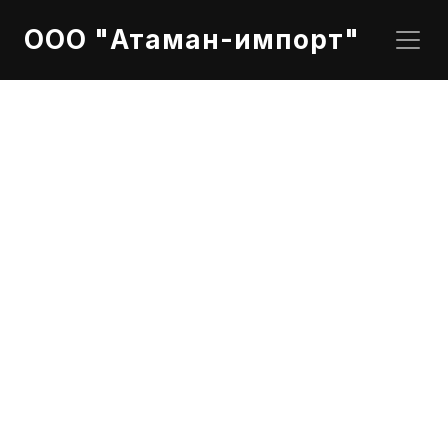
ООО "Атаман-импорт"
PDF
Cummins Inc
Двигатель: 
QSZ13-G10
Контроллер: 
PowerCommand 1.2 control system
Генератор: 
Stamford S5L1D-D41
Напряжение: 190-220V,380-440V
ESP (Standby) Power (kVA/kW)