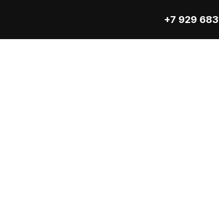
+7 929 683
PDF
-G6
Command 1.2 control system
rd S6L1D-C4
440
r (kVA/kW)