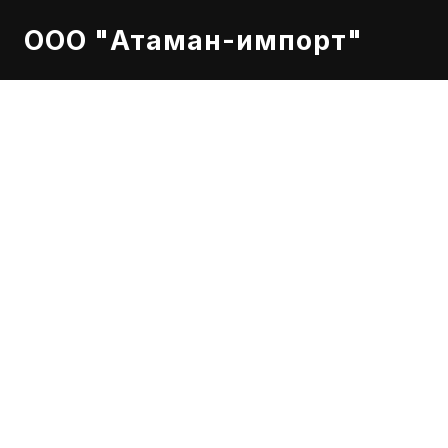
ООО "Атаман-импорт"
Cummins Inc
Двигатель: 
VTA28
Контроллер: 
Power
Генератор: 
Stamfo
Напряжение: 380-
ESP (Standby) Powe