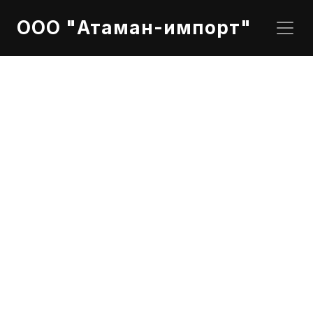
ООО "Атаман-импорт"
PDF
Cummins Inc
Двигатель: 
4BTAA3.3-G14
Контроллер: 
PS0600
Генератор: 
Stamford UC224F
Напряжение, VAC: 400/230
ESP (Standby) Power (kVA/kW)