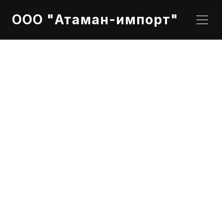
ООО "Атаман-импорт"
DAF (TRP) 1537110 Фильтр масляный 
Фильтр масляный  TRP DAF CF85 XF105