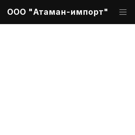
ООО "Атаман-импорт"
1537149 DAF (TRP) Фильтр салона
Фильтр салона TRP CF65/75/85IV