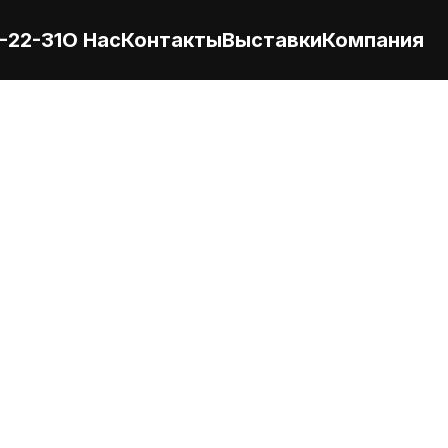
-22-31
О Нас
Контакты
Выставки
Компания
дит для всех 
в. 