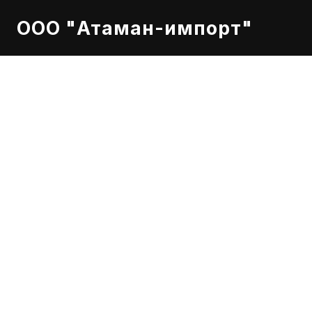
ООО "Атаман-импорт"
Спецификации
Это полусинтети
бензиновых и ди
Допуски OEM: 
Технические ха