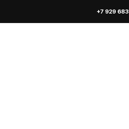
+7 929 683
ческое моторное масло универсального применения, подхо
зельных двигателей легковых автомобилей и микроавтобусо
рактеристики: