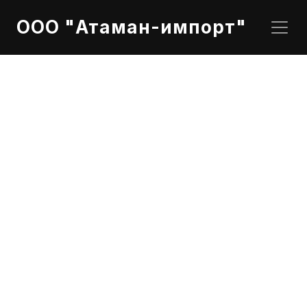
ООО "Атаман-импорт"
A000989171111FBAE MERCEDES-BENZ Моторное 
масло  0w-20 (1л канистра)
Характеристики:
Вязкость: 0W-20
Состав: синтетическое
Допуски производителей: MB 229.71
Применение: бензиновый и дизельный двигатели