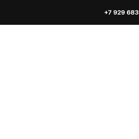
+7 929 683
S  7423285701 Датчик уровня масла
атчик уровня масла RENAULT TRUCKS Premium, Magnum 