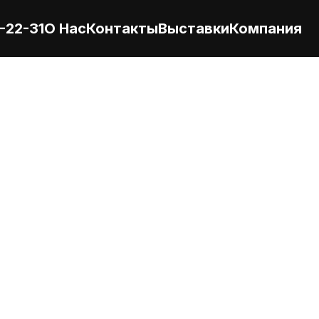
-22-31
О Нас
Контакты
Выставки
Компания
с моторами DXi11