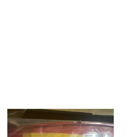
Сверхнадежная защита в любых условиях 
эксплуатации - Лабораторно проверенное.
API SL
ACEA A3, B3, B4
BMW Longlife-01, 
Chrysler MS 10725, 
Chrysler MS 12991, 
FIAT 9.55535-N2, 
FIAT 9.55535-Z2, 
MB 226.5, 
MB 229.5, 
PORSCHE A40, 
PSA B71 2296, 
Renault RN 0700, 
Renault RN 0710, 
VW 502 00, VW 505 00